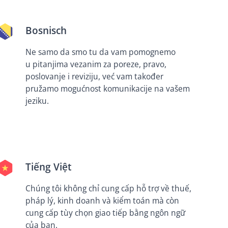
Bosnisch
Ne samo da smo tu da vam pomognemo
u pitanjima vezanim za poreze, pravo,
poslovanje i reviziju, već vam također
pružamo mogućnost komunikacije na vašem
jeziku.
Tiếng Việt
Chúng tôi không chỉ cung cấp hỗ trợ về thuế,
pháp lý, kinh doanh và kiểm toán mà còn
cung cấp tùy chọn giao tiếp bằng ngôn ngữ
của bạn.