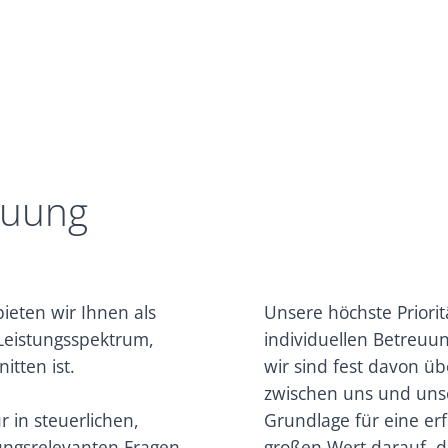
euung
ieten wir Ihnen als
Unsere höchste Priorit
Leistungsspektrum,
individuellen Betreu
itten ist.
wir sind fest davon üb
zwischen uns und un
 in steuerlichen,
Grundlage für eine er
fungsrelevanten Fragen
großen Wert darauf, d