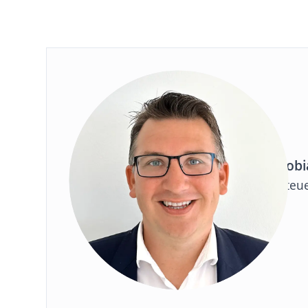
Tobi
Steu